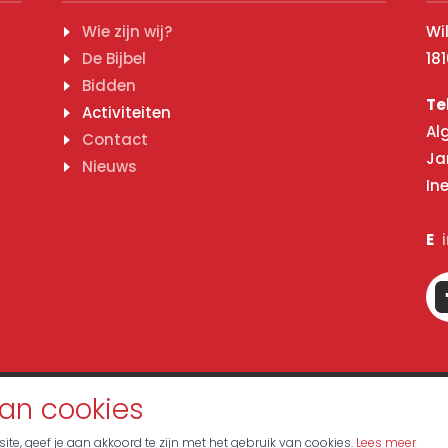
Wie zijn wij?
Wi
De Bijbel
18
n
Bidden
Te
Activiteiten
Al
Contact
Ja
Nieuws
In
E
meerde Gemeenten
an cookies
te, geef je aan akkoord te zijn met het gebruik van cookies.
Lees meer