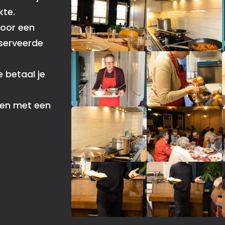
kte.
 voor een
reserveerde
 betaal je
den met een