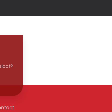
eloof?
ontact