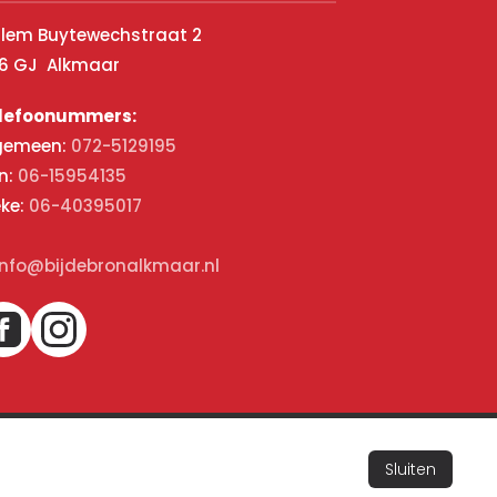
llem Buytewechstraat 2
16 GJ Alkmaar
lefoonummers:
gemeen:
072-5129195
n:
06-15954135
eke:
06-40395017
info@bijdebronalkmaar.nl
Sluiten