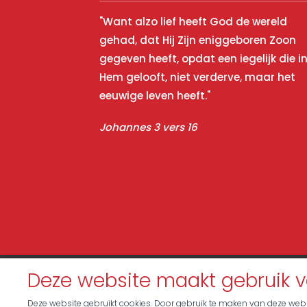
"Want alzo lief heeft God de wereld
gehad, dat Hij Zijn eniggeboren Zoon
gegeven heeft, opdat een iegelijk die i
Hem gelooft, niet verderve, maar het
eeuwige leven heeft."
Johannes 3 vers 16
© 2026 - Evangelisatie Gerefor
Deze website maakt gebruik v
Deze website gebruikt cookies. Door gebruik te maken van deze websi