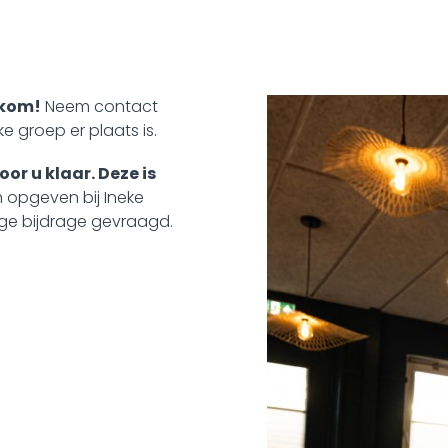
lkom!
Neem contact
e groep er plaats is.
or u klaar. Deze is
 opgeven bij Ineke
lige bijdrage gevraagd.