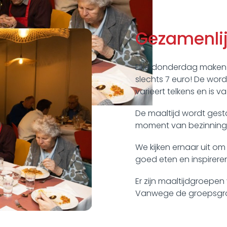
Gezamenlij
Elke donderdag maken w
slechts 7 euro! De wor
varieert telkens en is 
De maaltijd wordt gesta
moment van bezinning 
We kijken ernaar uit o
goed eten en inspirere
Er zijn maaltijdgroepen v
Vanwege de groepsgroo